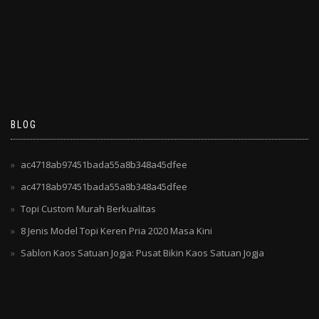
BLOG
ac4718ab97451bada55a8b348a45dfee
ac4718ab97451bada55a8b348a45dfee
Topi Custom Murah Berkualitas
8 Jenis Model Topi Keren Pria 2020 Masa Kini
Sablon Kaos Satuan Jogja: Pusat Bikin Kaos Satuan Jogja