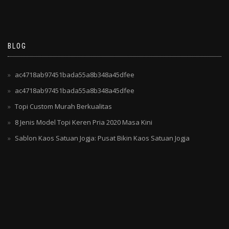
BLOG
ac4718ab97451bada55a8b348a45dfee
ac4718ab97451bada55a8b348a45dfee
Topi Custom Murah Berkualitas
8 Jenis Model Topi Keren Pria 2020 Masa Kini
Sablon Kaos Satuan Jogja: Pusat Bikin Kaos Satuan Jogja