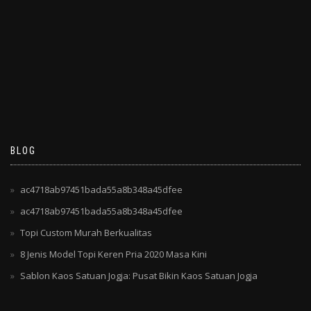
BLOG
ac4718ab97451bada55a8b348a45dfee
ac4718ab97451bada55a8b348a45dfee
Topi Custom Murah Berkualitas
8 Jenis Model Topi Keren Pria 2020 Masa Kini
Sablon Kaos Satuan Jogja: Pusat Bikin Kaos Satuan Jogja