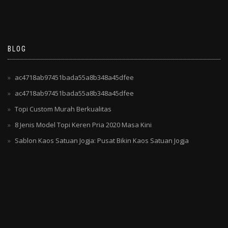
BLOG
ac4718ab97451bada55a8b348a45dfee
ac4718ab97451bada55a8b348a45dfee
Topi Custom Murah Berkualitas
8 Jenis Model Topi Keren Pria 2020 Masa Kini
Sablon Kaos Satuan Jogja: Pusat Bikin Kaos Satuan Jogja