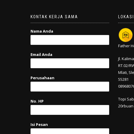
KONTAK KERJA SAMA
LOKASI
Nama Anda
Father 
Email Anda
Jl. Kali
RT.02/RW
Mlati,
Sl
Perusahaan
55281
0896807
Topi Sab
No. HP
20rbuan
Isi Pesan