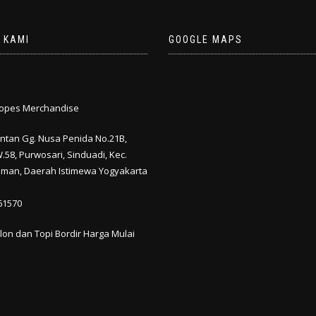
 KAMI
GOOGLE MAPS
Hopes Merchandise
mantan Gg. Nusa Penida No.21B,
.58, Purwosari, Sinduadi, Kec.
eman
,
Daerah Istimewa Yogyakarta
61570
lon dan Topi Bordir Harga Mulai