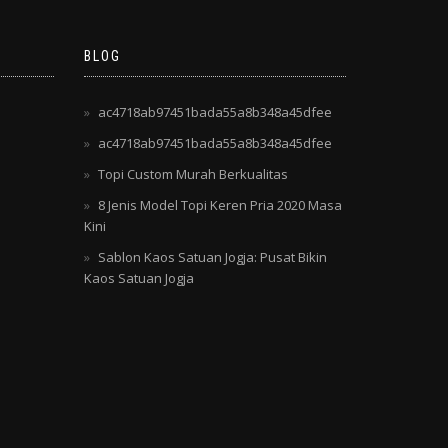
BLOG
ac4718ab97451bada55a8b348a45dfee
ac4718ab97451bada55a8b348a45dfee
Topi Custom Murah Berkualitas
8 Jenis Model Topi Keren Pria 2020 Masa
Kini
Sablon Kaos Satuan Jogja: Pusat Bikin
Kaos Satuan Jogja