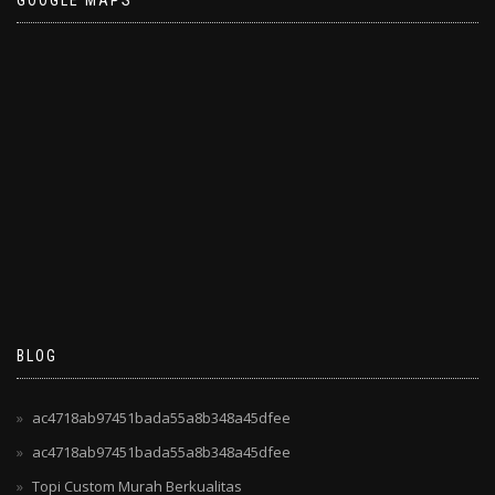
GOOGLE MAPS
BLOG
ac4718ab97451bada55a8b348a45dfee
ac4718ab97451bada55a8b348a45dfee
Topi Custom Murah Berkualitas